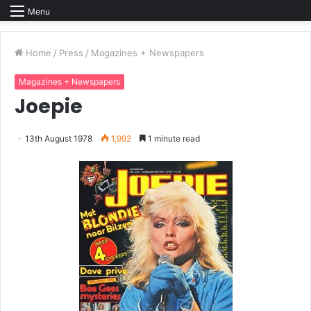
Menu
Home
/
Press
/
Magazines + Newspapers
Magazines + Newspapers
Joepie
13th August 1978
1,992
1 minute read