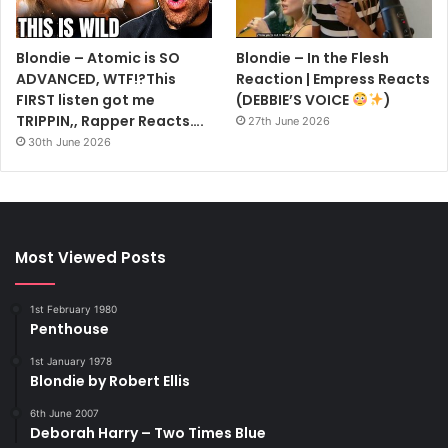
Blondie – Atomic is SO
Blondie – In the Flesh
ADVANCED, WTF!?This
Reaction | Empress Reacts
FIRST listen got me
(DEBBIE’S VOICE
)
TRIPPIN,, Rapper Reacts….
27th June 2026
30th June 2026
Most Viewed Posts
1st February 1980
Penthouse
1st January 1978
Blondie by Robert Ellis
6th June 2007
Deborah Harry – Two Times Blue