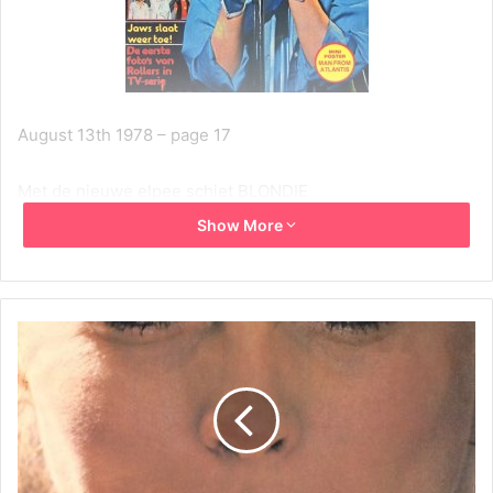
August 13th 1978 – page 17
Met de nieuwe elpee schiet BLONDIE
weer recht in de roos
Show More
Deze week wordt een Blondie-week. Debbie, Chris,
Jimmy, Clem, Frank en Nigel komen naar Bilzen. Dat is op
zichzelf al genoeg om menig hartje te doen overslaan.
Maar wat meer is: Blondie’s nieuwe plaat komt er ook aan.
Wij hadden het eksklusief voorrecht om de proefpersing
te kunnen beluisteren. En we gingen onderuit: de derde
elpee van Blondie is nog beter dan de twee vorige, die
toch ook al niet te versmaden waren.
Het keiharde werk in de Record studio in New York heeft