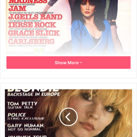
Show More
juli ’80/July 1980
Het vr uwen-leger rukt op!