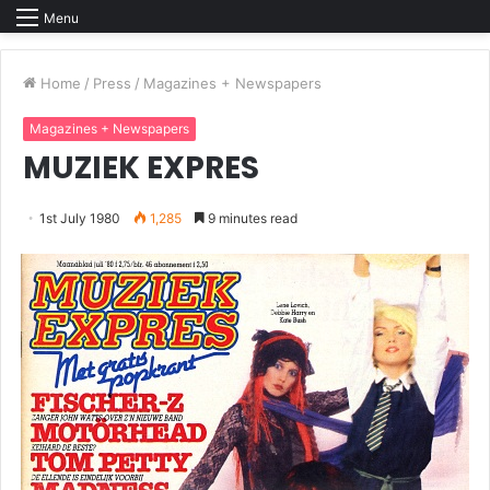
Menu
Home
/
Press
/
Magazines + Newspapers
Magazines + Newspapers
MUZIEK EXPRES
1st July 1980
1,285
9 minutes read