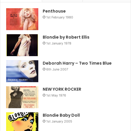
nemen. Nee, we vergeten ze niet. Vrouwen als Janis
Penthouse
Joplin. Grace Slick, Nico, Christine MacVie, Stevie Nicks
1st February 1980
en Patti Smith waren in de jaren zestig en zeventig al een
heel eind op de goede
Blondie by Robert Ellis
1st January 1978
Deborah Harry – Two Times Blue
6th June 2007
NEW YORK ROCKER
1st May 1976
Blondie Baby Doll
1st January 2005
weg maar de ontwikkelingen van de laatste tijd zijn