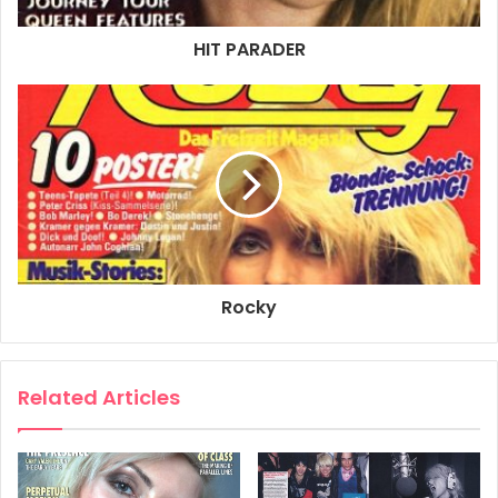
Op de concertpodia en op de hitparades wankelt de
mannentroon. Een heel leger vrouwen lijkt de rock-bizz te
HIT PARADER
gaan veroveren. Namen? Debbie Harry, Kate Bush, Sue
Saad, Chrissie Hynde, Martha Davis, Ellen Foley, Inga
Rumpf, Nina Hagen, Pat Benatar, Annie Golden, Rachel
Sweet, Lene Lovich. Het zijn er maar een paar van de vele
tientallen die zich bedienen van een meedogenloos
wapen: de rock ‘n’roll. In deze ME- Extra aandacht voor
een nieuw verschijnsel: de opkomst van de vrouwen-
rock…
Het is eigenlijk nooit anders geweest. Sinds het bestaan
Rocky
van de rock ‘n’ roll is deze het domein geweest van
mannen mannen en nog eens mannen. En als er dan eens
een vrouw bij een platenmaatschappij werkte, was ze
Related Articles
voornamelijk in dienst genomen om als lokkertje te
fungeren. Ze moest bijvoorbeeld platen slijten aan
mannen. Letterlijk dus haar zaakjes aan de man brengen.
Natuurlijk, op het grillige pad der artiesten waren ze er